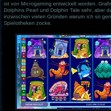
ist von Microgaming entwickelt worden. Grafi
Dolphins Pearl und Dolphin Tale sehr, aber da
inzwischen vielen Gründen warum ich so gern
Spielotheken zocke.